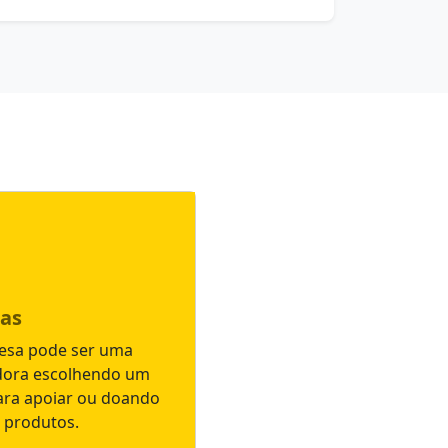
as
esa pode ser uma
ora escolhendo um
ara apoiar ou doando
e produtos.