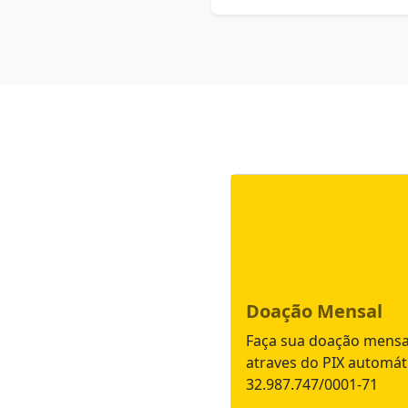
Doação Mensal
Faça sua doação mens
atraves do PIX automát
32.987.747/0001-71